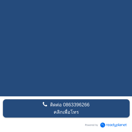
ติดต่อ
0863396266
คลิกเพื่อโทร