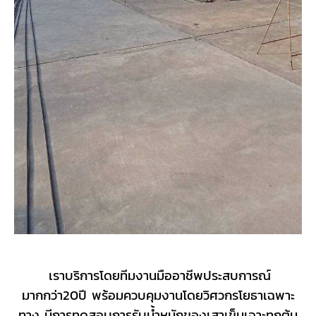
เราบริการโดยทีมงานมืออาชีพประสบการณ์
มากกว่า20ปี พร้อมควบคุมงานโดยวิศวกรโยธาเฉพาะ
ทาง มีการทดสอบการรับน้ำหนักของ
เสาเข็มเจาะ
ทุกต้น