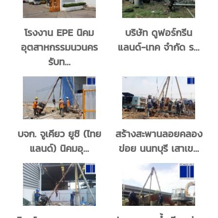
โรงงาน EPE นิคม
บริษัท ดูฟอร์กรีน
อุตสาหกรรมนวนคร
แลนด์-เทค จำกัด ร...
รับท...
บจก. จูเคียว ยูชิ (ไทย
สร้างสะพานลอยคลอง
แลนด์) นิคมอุ...
ข่อย นนทบุรี เสาเข...