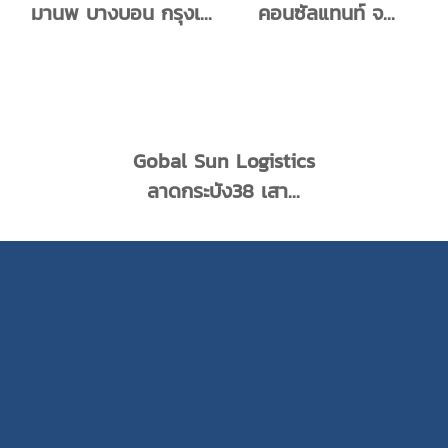
มานพ บางบอน กรุงเ...
คอนซัลแทนท์ จ...
Gobal Sun Logistics
ลาดกระบัง38 เสา...