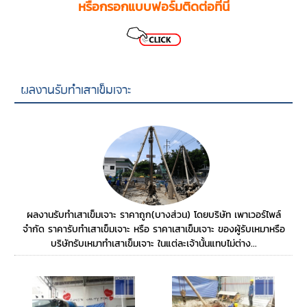
หรือกรอกแบบฟอร์มติดต่อที่นี่
ผลงานรับทำเสาเข็มเจาะ
ผลงานรับทำเสาเข็มเจาะ ราคาถูก(บางส่วน) โดยบริษัท เพาเวอร์ไพล์
จำกัด ราคารับทำเสาเข็มเจาะ หรือ ราคาเสาเข็มเจาะ ของผู้รับเหมาหรือ
บริษัทรับเหมาทำเสาเข็มเจาะ ในแต่ละเจ้านั้นแทบไม่ต่าง...