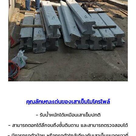
คุณลักษณะเด่นของเสาเข็มไมโครไพล์
- รับน้ำหนักได้เหมือนเสาเข็มปกติ
- สามารถตอกได้ลึกจนถึงชั้นดินดาน และสามารถตรวจสอบได้
- มีการทรุดตัวน้อย หรือทรุดตัวใกล้เคียงกับเสาเข็มขนาดยาวที่