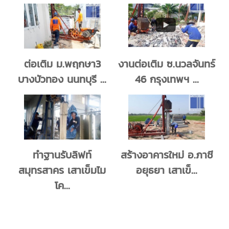
ต่อเติม ม.พฤกษา3
งานต่อเติม ซ.นวลจันทร์
บางบัวทอง นนทบุรี ...
46 กรุงเทพฯ ...
ทำฐานรับลิฟท์
สร้างอาคารใหม่ อ.ภาชี
สมุทรสาคร เสาเข็มไม
อยุธยา เสาเข็...
โค...