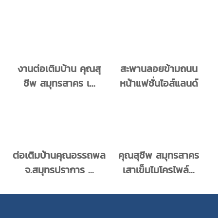
งานต่อเติมบ้าน คุณสุ
สะพานลอยข้ามถนน
ชีพ สมุทรสาคร เ...
หน้าแฟชั่นไอส์แลนด์
ต่อเติมบ้านคุณอรรถพล
คุณสุชีพ สมุทรสาคร
จ.สมุทรปราการ ...
เสาเข็มไมโครไพล์...