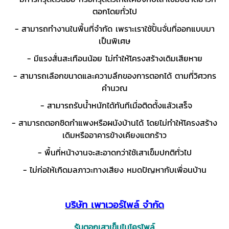
ตอกโดยทั่วไป
- สามารถทำงานในพื้นที่จำกัด เพราะเราใช้ปั้นจั่นที่ออกแบบมา
เป็นพิเศษ
- มีแรงสั่นสะเทือนน้อย ไม่ทำให้โครงสร้างเดิมเสียหาย
- สามารถเลือกขนาดและความลึกของการตอกได้ ตามที่วิศวกร
คำนวณ
- สามารถรับน้ำหนักได้ทันทีเมื่อติดตั้งแล้วเสร็จ
- สามารถตอกชิดกำแพงหรือผนังบ้านได้ โดยไม่ทำให้โครงสร้าง
เดิมหรืออาคารข้างเคียงแตกร้าว
- พื้นที่หน้างานจะสะอาดกว่าใช้เสาเข็มปกติทั่วไป
- ไม่ก่อให้เกิดมลภาวะทางเสียง หมดปัญหากับเพื่อนบ้าน
บริษัท เพาเวอร์ไพล์ จำกัด
รับตอกเสาเข็มไมโครไพล์