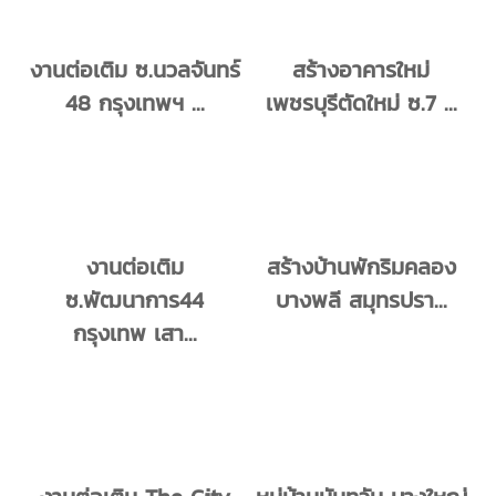
งานต่อเติม ซ.นวลจันทร์
สร้างอาคารใหม่
48 กรุงเทพฯ ...
เพชรบุรีตัดใหม่ ซ.7 ...
งานต่อเติม
สร้างบ้านพักริมคลอง
ซ.พัฒนาการ44
บางพลี สมุทรปรา...
กรุงเทพ เสา...