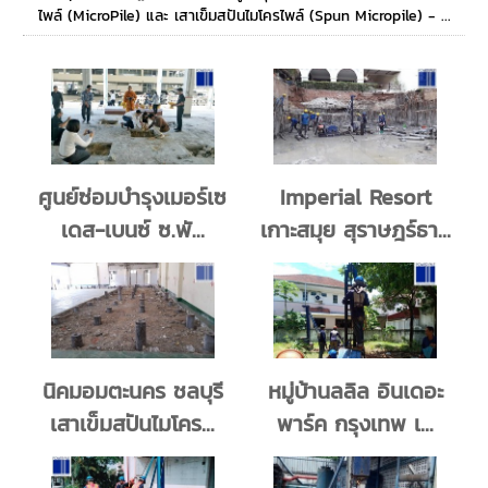
ไพล์ (MicroPile) และ เสาเข็มสปันไมโครไพล์ (Spun Micropile) - ...
ศูนย์ซ่อมบำรุงเมอร์เซ
Imperial Resort
เดส-เบนซ์ ซ.พั...
เกาะสมุย สุราษฎร์ธา...
นิคมอมตะนคร ชลบุรี
หมู่บ้านลลิล อินเดอะ
เสาเข็มสปันไมโคร...
พาร์ค กรุงเทพ เ...