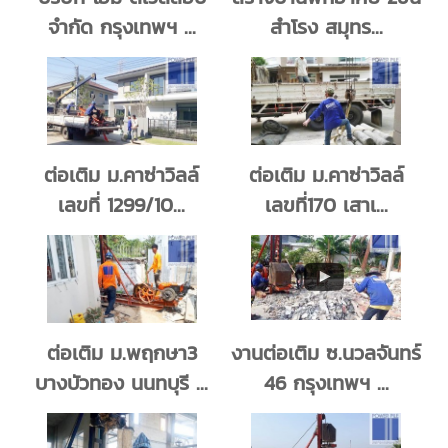
จำกัด กรุงเทพฯ ...
สำโรง สมุทร...
ต่อเติม ม.คาซ่าวิลล์
ต่อเติม ม.คาซ่าวิลล์
เลขที่ 1299/10...
เลขที่170 เสาเ...
ต่อเติม ม.พฤกษา3
งานต่อเติม ซ.นวลจันทร์
บางบัวทอง นนทบุรี ...
46 กรุงเทพฯ ...