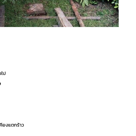
วไป
ษ
คียงแตกร้าว