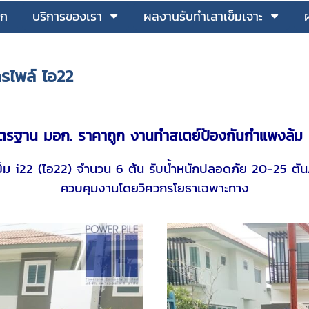
รก
บริการของเรา
ผลงานรับทำเสาเข็มเจาะ
ครไพล์ ไอ22
รฐาน มอก. ราคาถูก งานทำสเตย์ป้องกันกำแพงล้ม หม
เข็ม i22 (ไอ22) จำนวน 6 ต้น รับน้ำหนักปลอดภัย 20-25 ต
ควบคุมงานโดยวิศวกรโยธาเฉพาะทาง