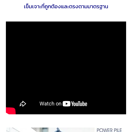
เข็มเจา
ะ
ที่ถูกต้องและตรงตามมาตรฐาน