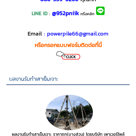
@952pniik
LINE ID
:
หรือคลิก
Email
: powerpile66@gmail.com
หรือกรอกแบบฟอร์มติดต่อที่นี่
ผลงานรับทำเสาเข็มเจาะ
ผลงานรับทำเสาเข็มเจาะ ราคาถูก(บางส่วน) โดยบริษัท เพาเวอร์ไพล์