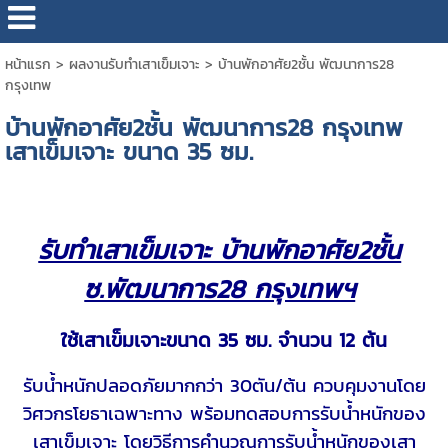
หน้าแรก
>
ผลงานรับทำเสาเข็มเจาะ
>
บ้านพักอาศัย2ชั้น พัฒนาการ28
กรุงเทพ
บ้านพักอาศัย2ชั้น พัฒนาการ28 กรุงเทพ
เสาเข็มเจาะ ขนาด 35 ซม.
รับทำเสาเข็มเจาะ บ้านพักอาศัย2ชั้น
ซ.พัฒนาการ28 กรุงเทพฯ
ใช้เสาเข็มเจาะขนาด 35 ซม. จำนวน 12 ต้น
รับน้ำหนักปลอดภัยมากกว่า 30ตัน/ต้น ควบคุมงานโดย
วิศวกรโยธาเฉพาะทาง พร้อมทดสอบการรับน้ำหนักของ
เสาเข็มเจาะ โดย
วิธีการคำนวณการรับน้ำหนักของเสา