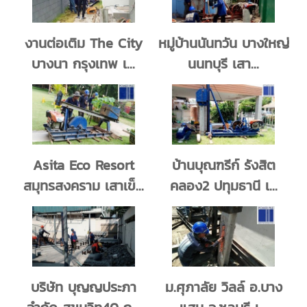
งานต่อเติม The City
หมู่บ้านนันทวัน บางใหญ่
บางนา กรุงเทพ เ...
นนทบุรี เสา...
Asita Eco Resort
บ้านบุณฑรีก์ รังสิต
สมุทรสงคราม เสาเข็...
คลอง2 ปทุมธานี เ...
บริษัท บุญญประภา
ม.ศุภาลัย วิลล์ อ.บาง