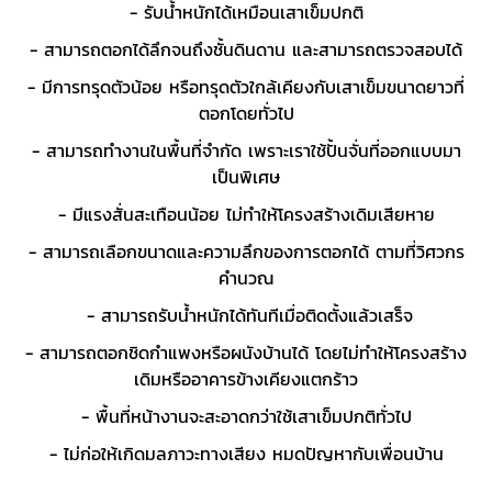
- รับน้ำหนักได้เหมือนเสาเข็มปกติ
- สามารถตอกได้ลึกจนถึงชั้นดินดาน และสามารถตรวจสอบได้
- มีการทรุดตัวน้อย หรือทรุดตัวใกล้เคียงกับเสาเข็มขนาดยาวที่
ตอกโดยทั่วไป
- สามารถทำงานในพื้นที่จำกัด เพราะเราใช้ปั้นจั่นที่ออกแบบมา
เป็นพิเศษ
- มีแรงสั่นสะเทือนน้อย ไม่ทำให้โครงสร้างเดิมเสียหาย
- สามารถเลือกขนาดและความลึกของการตอกได้ ตามที่วิศวกร
คำนวณ
- สามารถรับน้ำหนักได้ทันทีเมื่อติดตั้งแล้วเสร็จ
- สามารถตอกชิดกำแพงหรือผนังบ้านได้ โดยไม่ทำให้โครงสร้าง
เดิมหรืออาคารข้างเคียงแตกร้าว
- พื้นที่หน้างานจะสะอาดกว่าใช้เสาเข็มปกติทั่วไป
- ไม่ก่อให้เกิดมลภาวะทางเสียง หมดปัญหากับเพื่อนบ้าน