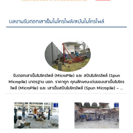
ผลงานรับตอกเสาเข็มไมโครไพล์/สปันไมโครไพล์
รับตอกเสาเข็มไมโครไพล์ (MicroPile) และ สปันไมโครไพล์ (Spun
Micropile) มาตรฐาน มอก. ราคาถูก คุณลักษณะเด่นของเสาเข็มไมโคร
ไพล์ (MicroPile) และ เสาเข็มสปันไมโครไพล์ (Spun Micropile) - ...