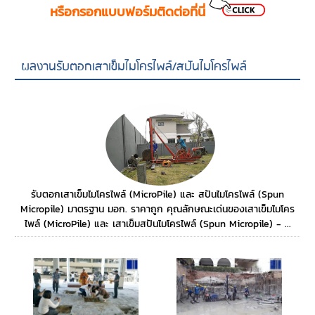
หรือกรอกแบบฟอร์มติดต่อที่นี่
ผลงานรับตอกเสาเข็มไมโครไพล์/สปันไมโครไพล์
รับตอกเสาเข็มไมโครไพล์ (MicroPile) และ สปันไมโครไพล์ (Spun
Micropile) มาตรฐาน มอก. ราคาถูก คุณลักษณะเด่นของเสาเข็มไมโคร
ไพล์ (MicroPile) และ เสาเข็มสปันไมโครไพล์ (Spun Micropile) - ...