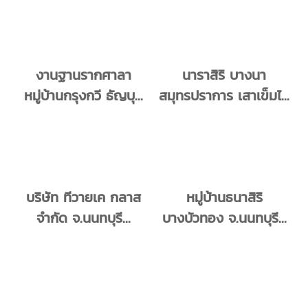
งานฐานรากศาลา
นาราสิริ บางนา
หมู่บ้านกรุงกวี ธัญบุ...
สมุทรปราการ เสาเข็มไ...
บริษัท ทีวายเค กลาส
หมู่บ้านธนาสิริ
จำกัด จ.นนทบุรี...
บางบัวทอง จ.นนทบุรี...