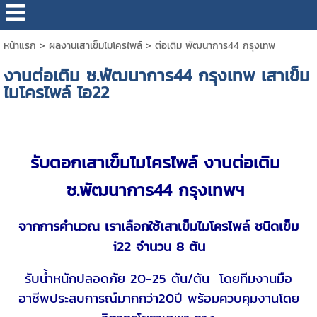
หน้าแรก
>
ผลงานเสาเข็มไมโครไพล์
>
ต่อเติม พัฒนาการ44 กรุงเทพ
งานต่อเติม ซ.พัฒนาการ44 กรุงเทพ เสาเข็ม
ไมโครไพล์ ไอ22
รับตอกเสาเข็มไมโครไพล์ งานต่อเติม
ซ.พัฒนาการ44 กรุงเทพฯ
จากการคำนวณ เราเลือกใช้เสาเข็มไมโครไพล์
ชนิดเข็ม
i22 จำนวน 8 ต้น
รับน้ำหนักปลอดภัย 20-25 ตัน/ต้น โดยทีมงานมือ
อาชีพประสบการณ์มากกว่า20ปี พร้อมควบคุมงานโดย