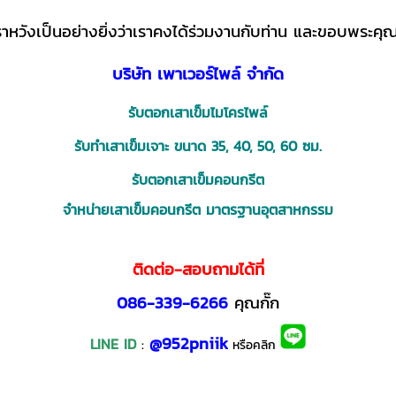
าหวังเป็นอย่างยิ่งว่าเราคงได้ร่วมงานกับท่าน และขอบพระคุ
บริษัท เพาเวอร์ไพล์ จำกัด
รับตอกเสาเข็มไมโครไพล์
รับทำเสาเข็มเจาะ ขนาด 35, 40, 50, 60 ซม.
รับตอกเสาเข็มคอนกรีต
จำหน่ายเสาเข็มคอนกรีต มาตรฐานอุตสาหกรรม
ติดต่อ-สอบถามได้ที่
086-339-6266
คุณกั๊ก
@952pniik
LINE ID
:
หรือคลิก