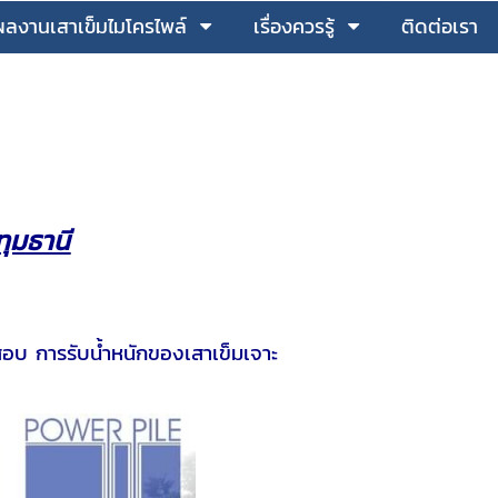
ผลงานเสาเข็มไมโครไพล์
เรื่องควรรู้
ติดต่อเรา
ทุมธานี
บ การรับน้ำหนักของเสาเข็มเจาะ