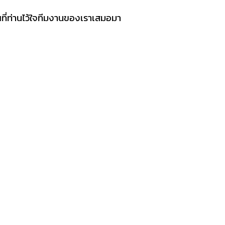
ณที่ท่านไว้ใจทีมงานของเราเสมอมา