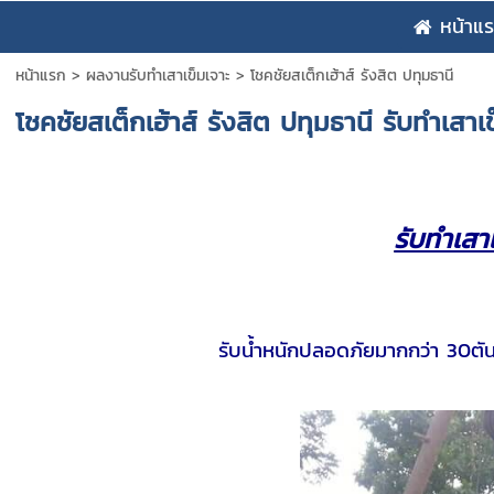
หน้าแ
หน้าแรก
>
ผลงานรับทำเสาเข็มเจาะ
>
โชคชัยสเต็กเฮ้าส์ รังสิต ปทุมธานี
โชคชัยสเต็กเฮ้าส์ รังสิต ปทุมธานี รับทำเสา
รับทำเสาเ
รับน้ำหนักปลอดภัยมากกว่า 30ต